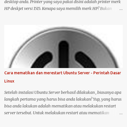
desktop anda. Printer yang saya pakai disini adalah printer merk
HP deskjet versi 1515. Kenapa saya memilih merk HP? Bukan
karena promosi ya :-P, tetapi karena merk ini sudah terkenal
mendukung dan menyediakan drivernya untuk sistem operasi
open source seperti Ubuntu . Langsung saja saya mulai langkah-
langkah untuk instalasi printer HP 1515 di Ubuntu desktop . Cara
ini bisa juga digunakan untuk merk printer lainnya, hanya saja
saya tidak bisa menjamin ketersediaan driver untuk sistem
operasi Linux ( Ubuntu ). Oh iya, saran saya, saat melakukan
instalasi dan setting printer, lebih baik komputer Ubuntu anda
terkoneksi dengan internet, berikut langkah-langkahnya: Colokin
Cara mematikan dan merestart Ubuntu Server - Perintah Dasar
printer HP Deskjet/Inkjet 1515 ke komputer dalam kondisi hidup
Linux
keduanya. Kemudian klik logo unity di pojok kiri atas, kemudian
ketik printer, untuk masuk ke menu setting pr...
Setelah instalasi Ubuntu Server berhasil dilakukan , biasanya apa
langkah pertama yang harus bisa anda lakukan? Yup, yang harus
bisa anda lakukan adalah mematikan atau melakukan restart
server tersebut. Untuk melakukan restart atau mematikan
Ubuntu Server, anda harus masuk sebagai user root atau user
biasa yang memiliki hak akses administrator. Kenapa? karena