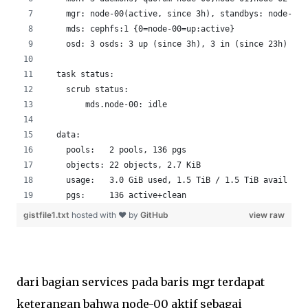
    mgr: node-00(active, since 3h), standbys: node-02,
    mds: cephfs:1 {0=node-00=up:active}
    osd: 3 osds: 3 up (since 3h), 3 in (since 23h)
  task status:
    scrub status:
        mds.node-00: idle
  data:
    pools:   2 pools, 136 pgs
    objects: 22 objects, 2.7 KiB
    usage:   3.0 GiB used, 1.5 TiB / 1.5 TiB avail
    pgs:     136 active+clean
gistfile1.txt
hosted with ❤ by
GitHub
view raw
dari bagian services pada baris mgr terdapat
keterangan bahwa node-00 aktif sebagai