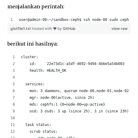
menjalankan perintah:
user@admin-00:~/sandbox-ceph$ ssh node-00 sudo ceph -s
gistfile1.txt
hosted with ❤ by
GitHub
view raw
berikut ini hasilnya:
cluster:
    id:     22e73d1c-a5df-4692-9494-4b6e5a54b003
    health: HEALTH_OK
  services:
    mon: 3 daemons, quorum node-00,node-01,node-02 (ag
    mgr: node-00(active, since 2h)
    mds: cephfs:1 {0=node-00=up:active}
    osd: 3 osds: 3 up (since 2h), 3 in (since 23h)
  task status:
    scrub status: