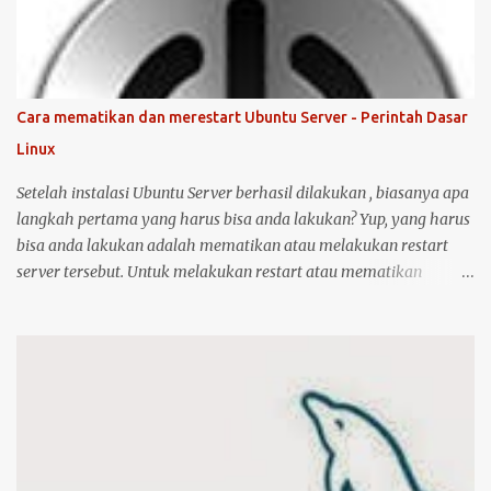
ini bisa juga digunakan untuk merk printer lainnya, hanya saja
saya tidak bisa menjamin ketersediaan driver untuk sistem
operasi Linux ( Ubuntu ). Oh iya, saran saya, saat melakukan
instalasi dan setting printer, lebih baik komputer Ubuntu anda
terkoneksi dengan internet, berikut langkah-langkahnya: Colokin
Cara mematikan dan merestart Ubuntu Server - Perintah Dasar
printer HP Deskjet/Inkjet 1515 ke komputer dalam kondisi hidup
Linux
keduanya. Kemudian klik logo unity di pojok kiri atas, kemudian
ketik printer, untuk masuk ke menu setting pr...
Setelah instalasi Ubuntu Server berhasil dilakukan , biasanya apa
langkah pertama yang harus bisa anda lakukan? Yup, yang harus
bisa anda lakukan adalah mematikan atau melakukan restart
server tersebut. Untuk melakukan restart atau mematikan
Ubuntu Server, anda harus masuk sebagai user root atau user
biasa yang memiliki hak akses administrator. Kenapa? karena
perintah yang akan anda jalankan memerlukan hak akses
tersebut. Ketika anda menggunakan Ubuntu Desktop, anda dapat
menggunakan mouse untuk melakukan restart atau shutdown
melalui antarmuka yang telah disediakan. Lalu bagaimana jika
anda menggunakan Ubuntu Server? yang notabene anda tidak
dapat menggunakan antarmuka karena hanya disediakan