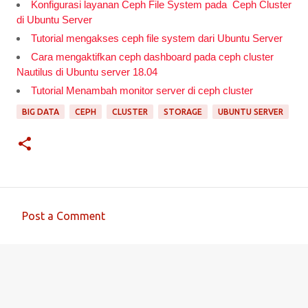
Konfigurasi layanan Ceph File System pada Ceph Cluster
di Ubuntu Server
Tutorial mengakses ceph file system dari Ubuntu Server
Cara mengaktifkan ceph dashboard pada ceph cluster
Nautilus di Ubuntu server 18.04
Tutorial Menambah monitor server di ceph cluster
BIG DATA
CEPH
CLUSTER
STORAGE
UBUNTU SERVER
Post a Comment
C
o
m
m