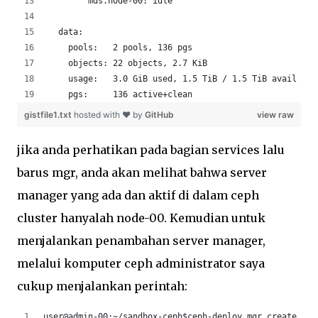
        mds.node-00: idle
  data:
    pools:   2 pools, 136 pgs
    objects: 22 objects, 2.7 KiB
    usage:   3.0 GiB used, 1.5 TiB / 1.5 TiB avail
    pgs:     136 active+clean
gistfile1.txt
hosted with ❤ by
GitHub
view raw
jika anda perhatikan pada bagian services lalu
barus mgr, anda akan melihat bahwa server
manager yang ada dan aktif di dalam ceph
cluster hanyalah node-00. Kemudian untuk
menjalankan penambahan server manager,
melalui komputer ceph administrator saya
cukup menjalankan perintah:
user@admin-00:~/sandbox-ceph$ceph-deploy mgr create nod