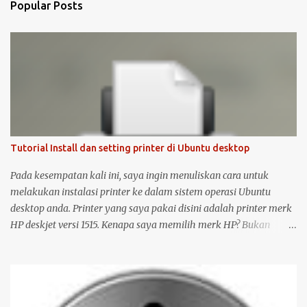
Popular Posts
Tutorial Install dan setting printer di Ubuntu desktop
Pada kesempatan kali ini, saya ingin menuliskan cara untuk
melakukan instalasi printer ke dalam sistem operasi Ubuntu
desktop anda. Printer yang saya pakai disini adalah printer merk
HP deskjet versi 1515. Kenapa saya memilih merk HP? Bukan
karena promosi ya :-P, tetapi karena merk ini sudah terkenal
mendukung dan menyediakan drivernya untuk sistem operasi
open source seperti Ubuntu . Langsung saja saya mulai langkah-
langkah untuk instalasi printer HP 1515 di Ubuntu desktop . Cara