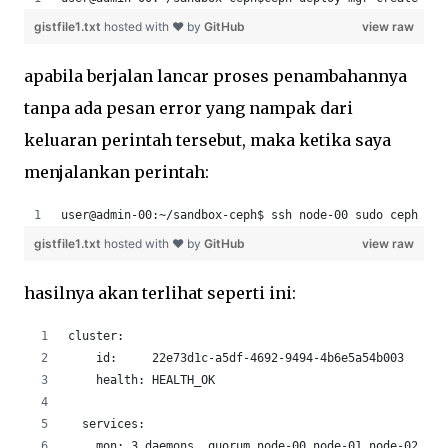
gistfile1.txt
hosted with ❤ by
GitHub
view raw
apabila berjalan lancar proses penambahannya
tanpa ada pesan error yang nampak dari
keluaran perintah tersebut, maka ketika saya
menjalankan perintah:
user@admin-00:~/sandbox-ceph$ ssh node-00 sudo ceph -s
gistfile1.txt
hosted with ❤ by
GitHub
view raw
hasilnya akan terlihat seperti ini:
cluster:
    id:     22e73d1c-a5df-4692-9494-4b6e5a54b003
    health: HEALTH_OK
  services:
    mon: 3 daemons, quorum node-00,node-01,node-02 (ag