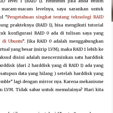
AID level 1 (RAID 1). Hmmmm jika anda belum
a macam-macam levelnya, saya sarankan untuk
ul “
Pengetahuan singkat tentang teknologi RAID
sung prakteknya (RAID 1), bisa mengikuti tutorial
ntuk konfigurasi RAID 0 ada di tulisan saya yang
0 di Ubuntu
”. Jika RAID 0 adalah menggabungkan
rtual yang besar (mirip LVM), maka RAID 1 lebih ke
maksud disini adalah mencerminkan satu harddisk
arddisk (dari 2 harddisk yang di RAID 1) ada yang
 satupun data yang hilang ) setelah harddisk yang
assemble” lagi dengan mirror nya. Karena mekanisme
 dan LVM. Tidak sabar untuk memulainya? Mari kita