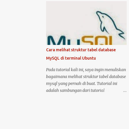
kondisi hidup keduanya. Kemudian klik
mematikan Ubuntu Server, anda harus
logo unity di pojok kiri atas, kemudian ketik
masuk sebagai user root atau user biasa
printer, untuk masuk ke menu setting pr...
yang memiliki hak akses administrator.
Kenapa? karena perintah yang akan anda
jalankan memerlukan hak akses tersebut.
Ketika anda menggunakan Ubuntu Desktop,
anda dapat menggunakan mouse untuk
Cara melihat struktur tabel database
melakukan restart atau shutdown melalui
MySQL di terminal Ubuntu
antarmuka yang telah disediakan. Lalu
bagaimana jika anda menggunakan Ubuntu
Pada tutorial kali ini, saya ingin menuliskan
Server? yang notabene anda tidak dapat
bagaimana melihat struktur tabel database
menggunakan antarmuka karena hanya
mysql yang pernah di buat. Tutorial ini
disediakan console atau terminal. Ada
adalah sambungan dari tutorial
beberapa cara untuk mematikan, begitu
sebelumnya yang membahas tentang cara
juga ada dua cara untuk menjalankan
membuat tabel database di MySQL .
perintah restart di Ubuntu Server. Berikut
Langsung saja, anda bisa masuk ke dalam
cara untuk melakukan restart dan
server MySQL dengan perintah: sudo mysql
shutdown dengan kedua metode tersebut: 1.
-u root -p kemudian setelah berhasil masuk