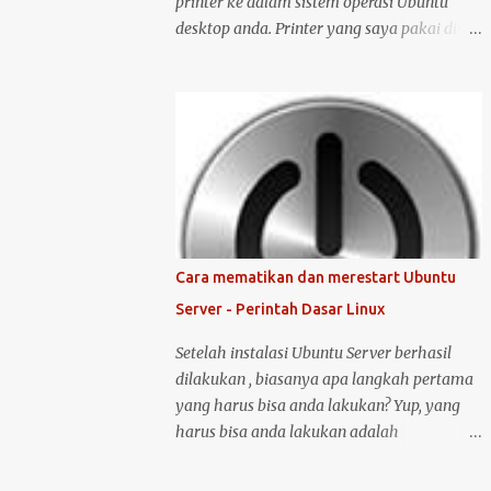
printer ke dalam sistem operasi Ubuntu
desktop anda. Printer yang saya pakai disini
adalah printer merk HP deskjet versi 1515.
Kenapa saya memilih merk HP? Bukan
karena promosi ya :-P, tetapi karena merk
ini sudah terkenal mendukung dan
menyediakan drivernya untuk sistem
operasi open source seperti Ubuntu .
Langsung saja saya mulai langkah-langkah
untuk instalasi printer HP 1515 di Ubuntu
desktop . Cara ini bisa juga digunakan untuk
Cara mematikan dan merestart Ubuntu
merk printer lainnya, hanya saja saya tidak
Server - Perintah Dasar Linux
bisa menjamin ketersediaan driver untuk
sistem operasi Linux ( Ubuntu ). Oh iya,
Setelah instalasi Ubuntu Server berhasil
saran saya, saat melakukan instalasi dan
dilakukan , biasanya apa langkah pertama
setting printer, lebih baik komputer Ubuntu
yang harus bisa anda lakukan? Yup, yang
anda terkoneksi dengan internet, berikut
harus bisa anda lakukan adalah
langkah-langkahnya: Colokin printer HP
mematikan atau melakukan restart server
Deskjet/Inkjet 1515 ke komputer dalam
tersebut. Untuk melakukan restart atau