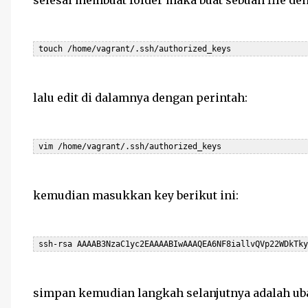
selesai membuat folder maka buat sebuah file d
lalu edit di dalamnya dengan perintah:
kemudian masukkan key berikut ini:
simpan kemudian langkah selanjutnya adalah ubah