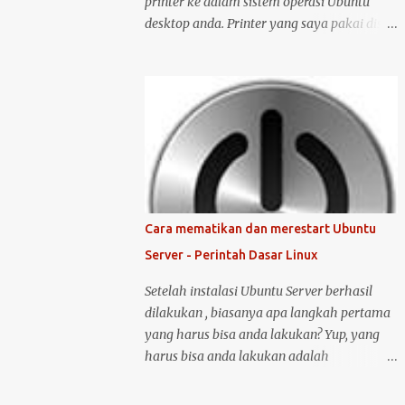
printer ke dalam sistem operasi Ubuntu
desktop anda. Printer yang saya pakai disini
adalah printer merk HP deskjet versi 1515.
Kenapa saya memilih merk HP? Bukan
karena promosi ya :-P, tetapi karena merk
ini sudah terkenal mendukung dan
menyediakan drivernya untuk sistem
operasi open source seperti Ubuntu .
Langsung saja saya mulai langkah-langkah
untuk instalasi printer HP 1515 di Ubuntu
desktop . Cara ini bisa juga digunakan untuk
Cara mematikan dan merestart Ubuntu
merk printer lainnya, hanya saja saya tidak
Server - Perintah Dasar Linux
bisa menjamin ketersediaan driver untuk
sistem operasi Linux ( Ubuntu ). Oh iya,
Setelah instalasi Ubuntu Server berhasil
saran saya, saat melakukan instalasi dan
dilakukan , biasanya apa langkah pertama
setting printer, lebih baik komputer Ubuntu
yang harus bisa anda lakukan? Yup, yang
anda terkoneksi dengan internet, berikut
harus bisa anda lakukan adalah
langkah-langkahnya: Colokin printer HP
mematikan atau melakukan restart server
Deskjet/Inkjet 1515 ke komputer dalam
tersebut. Untuk melakukan restart atau