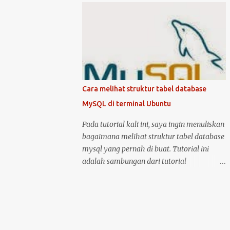
kondisi hidup keduanya. Kemudian klik
mematikan Ubuntu Server, anda harus
logo unity di pojok kiri atas, kemudian ketik
masuk sebagai user root atau user biasa
printer, untuk masuk ke menu setting pr...
yang memiliki hak akses administrator.
Kenapa? karena perintah yang akan anda
jalankan memerlukan hak akses tersebut.
Ketika anda menggunakan Ubuntu Desktop,
anda dapat menggunakan mouse untuk
Cara melihat struktur tabel database
melakukan restart atau shutdown melalui
MySQL di terminal Ubuntu
antarmuka yang telah disediakan. Lalu
bagaimana jika anda menggunakan Ubuntu
Pada tutorial kali ini, saya ingin menuliskan
Server? yang notabene anda tidak dapat
bagaimana melihat struktur tabel database
menggunakan antarmuka karena hanya
mysql yang pernah di buat. Tutorial ini
disediakan console atau terminal. Ada
adalah sambungan dari tutorial
beberapa cara untuk mematikan, begitu
sebelumnya yang membahas tentang cara
juga ada dua cara untuk menjalankan
membuat tabel database di MySQL .
perintah restart di Ubuntu Server. Berikut
Langsung saja, anda bisa masuk ke dalam
cara untuk melakukan restart dan
server MySQL dengan perintah: sudo mysql
shutdown dengan kedua metode tersebut: 1.
-u root -p kemudian setelah berhasil masuk