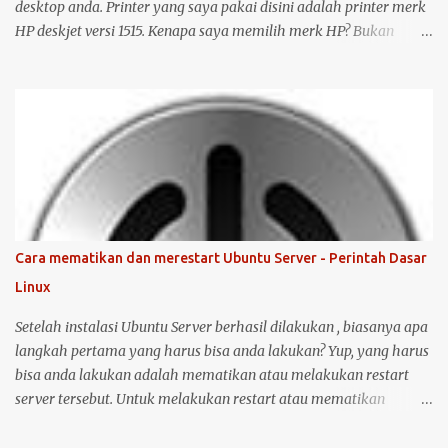
desktop anda. Printer yang saya pakai disini adalah printer merk
HP deskjet versi 1515. Kenapa saya memilih merk HP? Bukan
karena promosi ya :-P, tetapi karena merk ini sudah terkenal
mendukung dan menyediakan drivernya untuk sistem operasi
open source seperti Ubuntu . Langsung saja saya mulai langkah-
langkah untuk instalasi printer HP 1515 di Ubuntu desktop . Cara
ini bisa juga digunakan untuk merk printer lainnya, hanya saja
saya tidak bisa menjamin ketersediaan driver untuk sistem
operasi Linux ( Ubuntu ). Oh iya, saran saya, saat melakukan
instalasi dan setting printer, lebih baik komputer Ubuntu anda
terkoneksi dengan internet, berikut langkah-langkahnya: Colokin
Cara mematikan dan merestart Ubuntu Server - Perintah Dasar
printer HP Deskjet/Inkjet 1515 ke komputer dalam kondisi hidup
Linux
keduanya. Kemudian klik logo unity di pojok kiri atas, kemudian
ketik printer, untuk masuk ke menu setting pr...
Setelah instalasi Ubuntu Server berhasil dilakukan , biasanya apa
langkah pertama yang harus bisa anda lakukan? Yup, yang harus
bisa anda lakukan adalah mematikan atau melakukan restart
server tersebut. Untuk melakukan restart atau mematikan
Ubuntu Server, anda harus masuk sebagai user root atau user
biasa yang memiliki hak akses administrator. Kenapa? karena