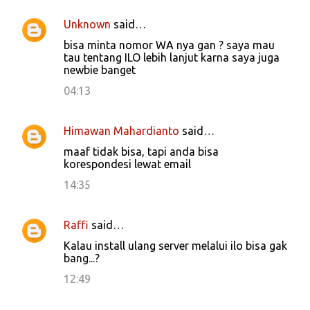
Unknown
said…
C
bisa minta nomor WA nya gan ? saya mau
o
tau tentang ILO lebih lanjut karna saya juga
newbie banget
m
m
04:13
e
n
Himawan Mahardianto
said…
t
maaf tidak bisa, tapi anda bisa
korespondesi lewat email
s
14:35
Raffi
said…
Kalau install ulang server melalui ilo bisa gak
bang...?
12:49