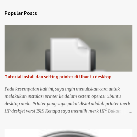
Popular Posts
Tutorial Install dan setting printer di Ubuntu desktop
Pada kesempatan kali ini, saya ingin menuliskan cara untuk
melakukan instalasi printer ke dalam sistem operasi Ubuntu
desktop anda. Printer yang saya pakai disini adalah printer merk
HP deskjet versi 1515. Kenapa saya memilih merk HP? Bukan
karena promosi ya :-P, tetapi karena merk ini sudah terkenal
mendukung dan menyediakan drivernya untuk sistem operasi
open source seperti Ubuntu . Langsung saja saya mulai langkah-