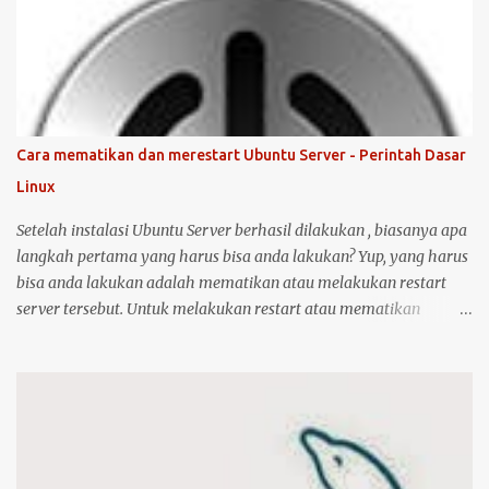
langkah untuk instalasi printer HP 1515 di Ubuntu desktop . Cara
ini bisa juga digunakan untuk merk printer lainnya, hanya saja
saya tidak bisa menjamin ketersediaan driver untuk sistem
operasi Linux ( Ubuntu ). Oh iya, saran saya, saat melakukan
instalasi dan setting printer, lebih baik komputer Ubuntu anda
terkoneksi dengan internet, berikut langkah-langkahnya: Colokin
Cara mematikan dan merestart Ubuntu Server - Perintah Dasar
printer HP Deskjet/Inkjet 1515 ke komputer dalam kondisi hidup
Linux
keduanya. Kemudian klik logo unity di pojok kiri atas, kemudian
ketik printer, untuk masuk ke menu setting pr...
Setelah instalasi Ubuntu Server berhasil dilakukan , biasanya apa
langkah pertama yang harus bisa anda lakukan? Yup, yang harus
bisa anda lakukan adalah mematikan atau melakukan restart
server tersebut. Untuk melakukan restart atau mematikan
Ubuntu Server, anda harus masuk sebagai user root atau user
biasa yang memiliki hak akses administrator. Kenapa? karena
perintah yang akan anda jalankan memerlukan hak akses
tersebut. Ketika anda menggunakan Ubuntu Desktop, anda dapat
menggunakan mouse untuk melakukan restart atau shutdown
melalui antarmuka yang telah disediakan. Lalu bagaimana jika