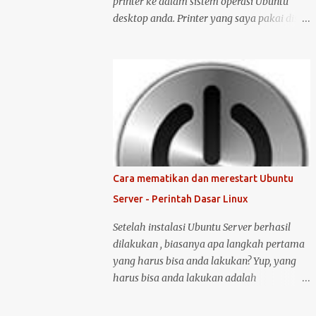
printer ke dalam sistem operasi Ubuntu
desktop anda. Printer yang saya pakai disini
adalah printer merk HP deskjet versi 1515.
Kenapa saya memilih merk HP? Bukan
karena promosi ya :-P, tetapi karena merk
ini sudah terkenal mendukung dan
menyediakan drivernya untuk sistem
operasi open source seperti Ubuntu .
Langsung saja saya mulai langkah-langkah
untuk instalasi printer HP 1515 di Ubuntu
desktop . Cara ini bisa juga digunakan untuk
Cara mematikan dan merestart Ubuntu
merk printer lainnya, hanya saja saya tidak
Server - Perintah Dasar Linux
bisa menjamin ketersediaan driver untuk
sistem operasi Linux ( Ubuntu ). Oh iya,
Setelah instalasi Ubuntu Server berhasil
saran saya, saat melakukan instalasi dan
dilakukan , biasanya apa langkah pertama
setting printer, lebih baik komputer Ubuntu
yang harus bisa anda lakukan? Yup, yang
anda terkoneksi dengan internet, berikut
harus bisa anda lakukan adalah
langkah-langkahnya: Colokin printer HP
mematikan atau melakukan restart server
Deskjet/Inkjet 1515 ke komputer dalam
tersebut. Untuk melakukan restart atau