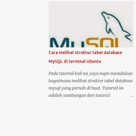
kondisi hidup keduanya. Kemudian klik
mematikan Ubuntu Server, anda harus
logo unity di pojok kiri atas, kemudian ketik
masuk sebagai user root atau user biasa
printer, untuk masuk ke menu setting pr...
yang memiliki hak akses administrator.
Kenapa? karena perintah yang akan anda
jalankan memerlukan hak akses tersebut.
Ketika anda menggunakan Ubuntu Desktop,
anda dapat menggunakan mouse untuk
Cara melihat struktur tabel database
melakukan restart atau shutdown melalui
MySQL di terminal Ubuntu
antarmuka yang telah disediakan. Lalu
bagaimana jika anda menggunakan Ubuntu
Pada tutorial kali ini, saya ingin menuliskan
Server? yang notabene anda tidak dapat
bagaimana melihat struktur tabel database
menggunakan antarmuka karena hanya
mysql yang pernah di buat. Tutorial ini
disediakan console atau terminal. Ada
adalah sambungan dari tutorial
beberapa cara untuk mematikan, begitu
sebelumnya yang membahas tentang cara
juga ada dua cara untuk menjalankan
membuat tabel database di MySQL .
perintah restart di Ubuntu Server. Berikut
Langsung saja, anda bisa masuk ke dalam
cara untuk melakukan restart dan
server MySQL dengan perintah: sudo mysql
shutdown dengan kedua metode tersebut: 1.
-u root -p kemudian setelah berhasil masuk