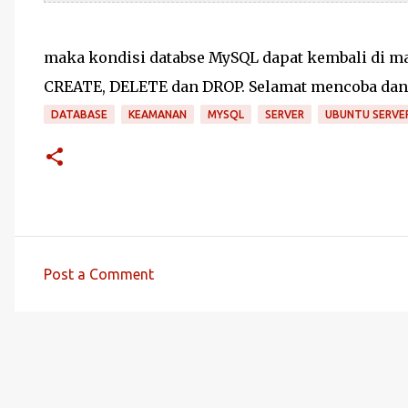
maka kondisi databse MySQL dapat kembali di 
CREATE, DELETE dan DROP. Selamat mencoba dan
DATABASE
KEAMANAN
MYSQL
SERVER
UBUNTU SERVE
Post a Comment
C
o
m
m
e