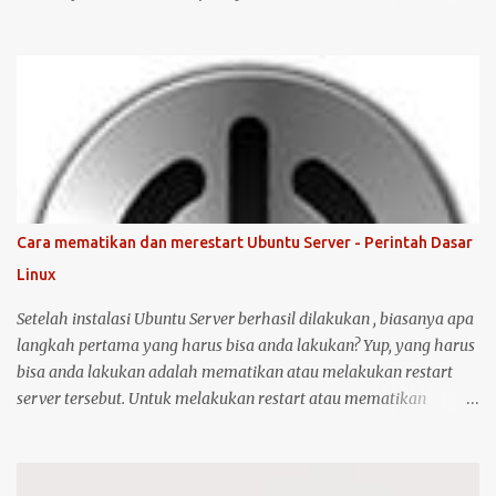
karena promosi ya :-P, tetapi karena merk ini sudah terkenal
mendukung dan menyediakan drivernya untuk sistem operasi
open source seperti Ubuntu . Langsung saja saya mulai langkah-
langkah untuk instalasi printer HP 1515 di Ubuntu desktop . Cara
ini bisa juga digunakan untuk merk printer lainnya, hanya saja
saya tidak bisa menjamin ketersediaan driver untuk sistem
operasi Linux ( Ubuntu ). Oh iya, saran saya, saat melakukan
instalasi dan setting printer, lebih baik komputer Ubuntu anda
terkoneksi dengan internet, berikut langkah-langkahnya: Colokin
Cara mematikan dan merestart Ubuntu Server - Perintah Dasar
printer HP Deskjet/Inkjet 1515 ke komputer dalam kondisi hidup
Linux
keduanya. Kemudian klik logo unity di pojok kiri atas, kemudian
ketik printer, untuk masuk ke menu setting pr...
Setelah instalasi Ubuntu Server berhasil dilakukan , biasanya apa
langkah pertama yang harus bisa anda lakukan? Yup, yang harus
bisa anda lakukan adalah mematikan atau melakukan restart
server tersebut. Untuk melakukan restart atau mematikan
Ubuntu Server, anda harus masuk sebagai user root atau user
biasa yang memiliki hak akses administrator. Kenapa? karena
perintah yang akan anda jalankan memerlukan hak akses