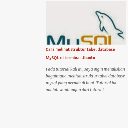
kondisi hidup keduanya. Kemudian klik
mematikan Ubuntu Server, anda harus
logo unity di pojok kiri atas, kemudian ketik
masuk sebagai user root atau user biasa
printer, untuk masuk ke menu setting pr...
yang memiliki hak akses administrator.
Kenapa? karena perintah yang akan anda
jalankan memerlukan hak akses tersebut.
Ketika anda menggunakan Ubuntu Desktop,
anda dapat menggunakan mouse untuk
Cara melihat struktur tabel database
melakukan restart atau shutdown melalui
MySQL di terminal Ubuntu
antarmuka yang telah disediakan. Lalu
bagaimana jika anda menggunakan Ubuntu
Pada tutorial kali ini, saya ingin menuliskan
Server? yang notabene anda tidak dapat
bagaimana melihat struktur tabel database
menggunakan antarmuka karena hanya
mysql yang pernah di buat. Tutorial ini
disediakan console atau terminal. Ada
adalah sambungan dari tutorial
beberapa cara untuk mematikan, begitu
sebelumnya yang membahas tentang cara
juga ada dua cara untuk menjalankan
membuat tabel database di MySQL .
perintah restart di Ubuntu Server. Berikut
Langsung saja, anda bisa masuk ke dalam
cara untuk melakukan restart dan
server MySQL dengan perintah: sudo mysql
shutdown dengan kedua metode tersebut: 1.
-u root -p kemudian setelah berhasil masuk