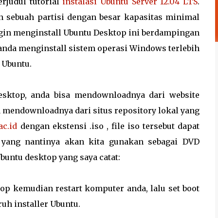
rjudul tutorial
instalasi Ubuntu Server 12.04 LTS
.
 sebuah partisi dengan besar kapasitas minimal
ingin menginstall Ubuntu Desktop ini berdampingan
anda menginstall sistem operasi Windows terlebih
 Ubuntu.
esktop, anda bisa mendownloadnya dari website
sa mendownloadnya dari situs repository lokal yang
ac.id
dengan ekstensi .iso , file iso tersebut dapat
 yang nantinya akan kita gunakan sebagai DVD
Ubuntu desktop yang saya catat:
op kemudian restart komputer anda, lalu set boot
h installer Ubuntu.