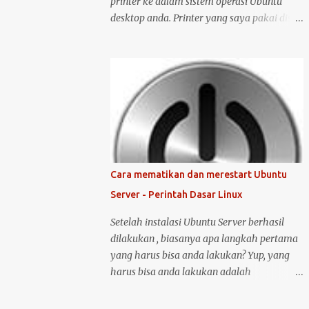
printer ke dalam sistem operasi Ubuntu
desktop anda. Printer yang saya pakai disini
adalah printer merk HP deskjet versi 1515.
Kenapa saya memilih merk HP? Bukan
karena promosi ya :-P, tetapi karena merk
ini sudah terkenal mendukung dan
menyediakan drivernya untuk sistem
operasi open source seperti Ubuntu .
Langsung saja saya mulai langkah-langkah
untuk instalasi printer HP 1515 di Ubuntu
desktop . Cara ini bisa juga digunakan untuk
Cara mematikan dan merestart Ubuntu
merk printer lainnya, hanya saja saya tidak
Server - Perintah Dasar Linux
bisa menjamin ketersediaan driver untuk
sistem operasi Linux ( Ubuntu ). Oh iya,
Setelah instalasi Ubuntu Server berhasil
saran saya, saat melakukan instalasi dan
dilakukan , biasanya apa langkah pertama
setting printer, lebih baik komputer Ubuntu
yang harus bisa anda lakukan? Yup, yang
anda terkoneksi dengan internet, berikut
harus bisa anda lakukan adalah
langkah-langkahnya: Colokin printer HP
mematikan atau melakukan restart server
Deskjet/Inkjet 1515 ke komputer dalam
tersebut. Untuk melakukan restart atau