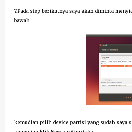
7.Pada step berikutnya saya akan diminta menyia
bawah:
kemudian pilih device partisi yang sudah saya s
kemudian klik New parition table.