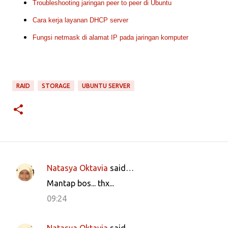
Troubleshooting jaringan peer to peer di Ubuntu
Cara kerja layanan DHCP server
Fungsi netmask di alamat IP pada jaringan komputer
RAID
STORAGE
UBUNTU SERVER
Natasya Oktavia
said…
C
Mantap bos... thx...
o
09:24
m
m
Natasya Oktavia
said…