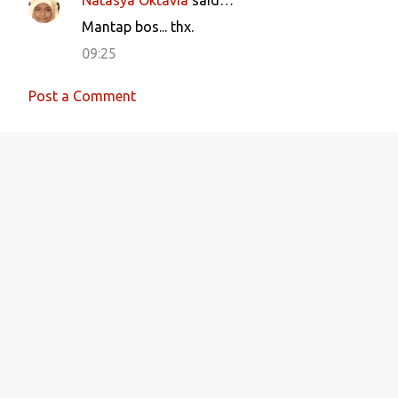
e
Mantap bos... thx.
n
09:25
t
s
Post a Comment