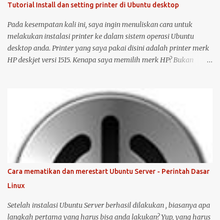
Tutorial Install dan setting printer di Ubuntu desktop
Pada kesempatan kali ini, saya ingin menuliskan cara untuk
melakukan instalasi printer ke dalam sistem operasi Ubuntu
desktop anda. Printer yang saya pakai disini adalah printer merk
HP deskjet versi 1515. Kenapa saya memilih merk HP? Bukan
karena promosi ya :-P, tetapi karena merk ini sudah terkenal
mendukung dan menyediakan drivernya untuk sistem operasi
open source seperti Ubuntu . Langsung saja saya mulai langkah-
langkah untuk instalasi printer HP 1515 di Ubuntu desktop . Cara
ini bisa juga digunakan untuk merk printer lainnya, hanya saja
saya tidak bisa menjamin ketersediaan driver untuk sistem
operasi Linux ( Ubuntu ). Oh iya, saran saya, saat melakukan
instalasi dan setting printer, lebih baik komputer Ubuntu anda
terkoneksi dengan internet, berikut langkah-langkahnya: Colokin
Cara mematikan dan merestart Ubuntu Server - Perintah Dasar
printer HP Deskjet/Inkjet 1515 ke komputer dalam kondisi hidup
Linux
keduanya. Kemudian klik logo unity di pojok kiri atas, kemudian
ketik printer, untuk masuk ke menu setting pr...
Setelah instalasi Ubuntu Server berhasil dilakukan , biasanya apa
langkah pertama yang harus bisa anda lakukan? Yup, yang harus