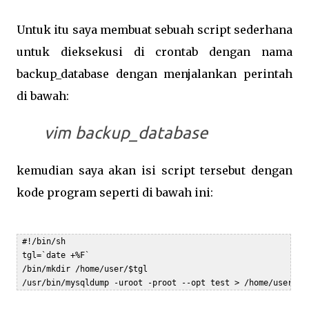
Untuk itu saya membuat sebuah script sederhana
untuk dieksekusi di crontab dengan nama
backup_database dengan menjalankan perintah
di bawah:
vim backup_database
kemudian saya akan isi script tersebut dengan
kode program seperti di bawah ini:
 #!/bin/sh  

 tgl=`date +%F`  

 /bin/mkdir /home/user/$tgl  

 /usr/bin/mysqldump -uroot -proot --opt test > /home/user/$t