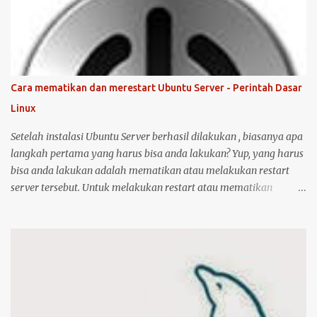
ini bisa juga digunakan untuk merk printer lainnya, hanya saja
saya tidak bisa menjamin ketersediaan driver untuk sistem
operasi Linux ( Ubuntu ). Oh iya, saran saya, saat melakukan
instalasi dan setting printer, lebih baik komputer Ubuntu anda
terkoneksi dengan internet, berikut langkah-langkahnya: Colokin
Cara mematikan dan merestart Ubuntu Server - Perintah Dasar
printer HP Deskjet/Inkjet 1515 ke komputer dalam kondisi hidup
Linux
keduanya. Kemudian klik logo unity di pojok kiri atas, kemudian
ketik printer, untuk masuk ke menu setting pr...
Setelah instalasi Ubuntu Server berhasil dilakukan , biasanya apa
langkah pertama yang harus bisa anda lakukan? Yup, yang harus
bisa anda lakukan adalah mematikan atau melakukan restart
server tersebut. Untuk melakukan restart atau mematikan
Ubuntu Server, anda harus masuk sebagai user root atau user
biasa yang memiliki hak akses administrator. Kenapa? karena
perintah yang akan anda jalankan memerlukan hak akses
tersebut. Ketika anda menggunakan Ubuntu Desktop, anda dapat
menggunakan mouse untuk melakukan restart atau shutdown
melalui antarmuka yang telah disediakan. Lalu bagaimana jika
anda menggunakan Ubuntu Server? yang notabene anda tidak