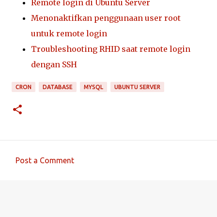
Remote login di Ubuntu Server
Menonaktifkan penggunaan user root
untuk remote login
Troubleshooting RHID saat remote login
dengan SSH
CRON
DATABASE
MYSQL
UBUNTU SERVER
Post a Comment
C
o
m
m