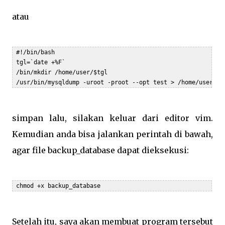
atau
 #!/bin/bash  

 tgl=`date +%F`  

 /bin/mkdir /home/user/$tgl  

 /usr/bin/mysqldump -uroot -proot --opt test > /home/user/$t
simpan lalu, silakan keluar dari editor vim.
Kemudian anda bisa jalankan perintah di bawah,
agar file backup_database dapat dieksekusi:
 chmod +x backup_database
Setelah itu, saya akan membuat program tersebut