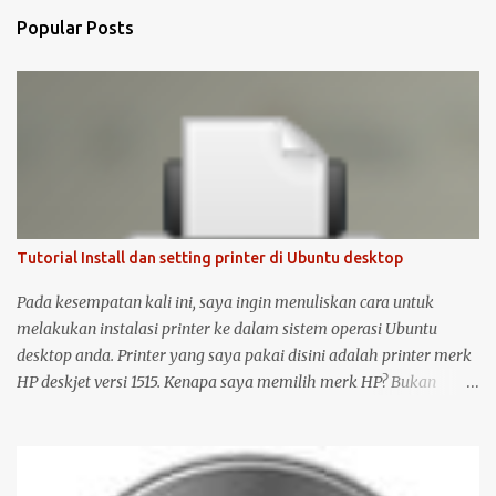
Popular Posts
Tutorial Install dan setting printer di Ubuntu desktop
Pada kesempatan kali ini, saya ingin menuliskan cara untuk
melakukan instalasi printer ke dalam sistem operasi Ubuntu
desktop anda. Printer yang saya pakai disini adalah printer merk
HP deskjet versi 1515. Kenapa saya memilih merk HP? Bukan
karena promosi ya :-P, tetapi karena merk ini sudah terkenal
mendukung dan menyediakan drivernya untuk sistem operasi
open source seperti Ubuntu . Langsung saja saya mulai langkah-
langkah untuk instalasi printer HP 1515 di Ubuntu desktop . Cara