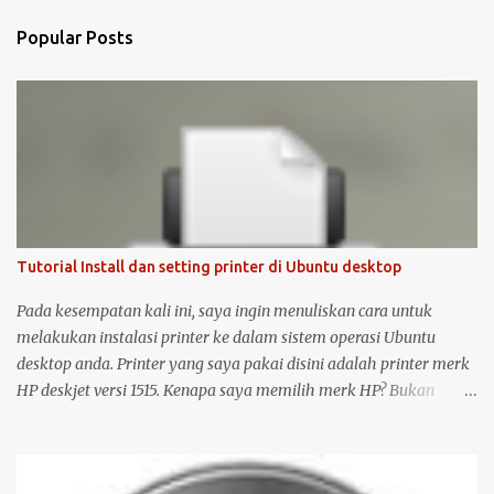
Popular Posts
Tutorial Install dan setting printer di Ubuntu desktop
Pada kesempatan kali ini, saya ingin menuliskan cara untuk
melakukan instalasi printer ke dalam sistem operasi Ubuntu
desktop anda. Printer yang saya pakai disini adalah printer merk
HP deskjet versi 1515. Kenapa saya memilih merk HP? Bukan
karena promosi ya :-P, tetapi karena merk ini sudah terkenal
mendukung dan menyediakan drivernya untuk sistem operasi
open source seperti Ubuntu . Langsung saja saya mulai langkah-