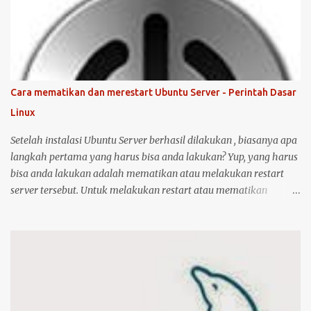
langkah untuk instalasi printer HP 1515 di Ubuntu desktop . Cara
ini bisa juga digunakan untuk merk printer lainnya, hanya saja
saya tidak bisa menjamin ketersediaan driver untuk sistem
operasi Linux ( Ubuntu ). Oh iya, saran saya, saat melakukan
instalasi dan setting printer, lebih baik komputer Ubuntu anda
terkoneksi dengan internet, berikut langkah-langkahnya: Colokin
Cara mematikan dan merestart Ubuntu Server - Perintah Dasar
printer HP Deskjet/Inkjet 1515 ke komputer dalam kondisi hidup
Linux
keduanya. Kemudian klik logo unity di pojok kiri atas, kemudian
ketik printer, untuk masuk ke menu setting pr...
Setelah instalasi Ubuntu Server berhasil dilakukan , biasanya apa
langkah pertama yang harus bisa anda lakukan? Yup, yang harus
bisa anda lakukan adalah mematikan atau melakukan restart
server tersebut. Untuk melakukan restart atau mematikan
Ubuntu Server, anda harus masuk sebagai user root atau user
biasa yang memiliki hak akses administrator. Kenapa? karena
perintah yang akan anda jalankan memerlukan hak akses
tersebut. Ketika anda menggunakan Ubuntu Desktop, anda dapat
menggunakan mouse untuk melakukan restart atau shutdown
melalui antarmuka yang telah disediakan. Lalu bagaimana jika
anda menggunakan Ubuntu Server? yang notabene anda tidak