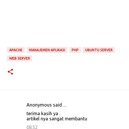
APACHE
MANAJEMEN APLIKASI
PHP
UBUNTU SERVER
WEB SERVER
Anonymous said…
C
terima kasih ya .
o
artikel nya sangat membantu
m
08:52