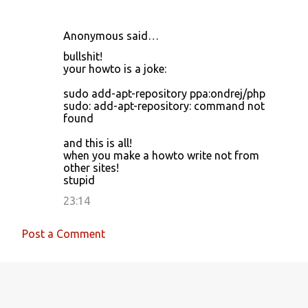
m
e
Anonymous said…
n
bullshit!
t
your howto is a joke:
s
sudo add-apt-repository ppa:ondrej/php
sudo: add-apt-repository: command not
found
and this is all!
when you make a howto write not from
other sites!
stupid
23:14
Post a Comment