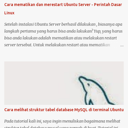
terkoneksi dengan internet, berikut langkah-langkahnya: Colokin
Cara mematikan dan merestart Ubuntu Server - Perintah Dasar
printer HP Deskjet/Inkjet 1515 ke komputer dalam kondisi hidup
Linux
keduanya. Kemudian klik logo unity di pojok kiri atas, kemudian
ketik printer, untuk masuk ke menu setting pr...
Setelah instalasi Ubuntu Server berhasil dilakukan , biasanya apa
langkah pertama yang harus bisa anda lakukan? Yup, yang harus
bisa anda lakukan adalah mematikan atau melakukan restart
server tersebut. Untuk melakukan restart atau mematikan
Ubuntu Server, anda harus masuk sebagai user root atau user
biasa yang memiliki hak akses administrator. Kenapa? karena
perintah yang akan anda jalankan memerlukan hak akses
tersebut. Ketika anda menggunakan Ubuntu Desktop, anda dapat
menggunakan mouse untuk melakukan restart atau shutdown
melalui antarmuka yang telah disediakan. Lalu bagaimana jika
anda menggunakan Ubuntu Server? yang notabene anda tidak
dapat menggunakan antarmuka karena hanya disediakan
console atau terminal. Ada beberapa cara untuk mematikan,
Cara melihat struktur tabel database MySQL di terminal Ubuntu
begitu juga ada dua cara untuk menjalankan perintah restart di
Ubuntu Server. Berikut cara untuk melakukan restart dan
Pada tutorial kali ini, saya ingin menuliskan bagaimana melihat
shutdown dengan kedua metode tersebut: 1. Untuk melakukan