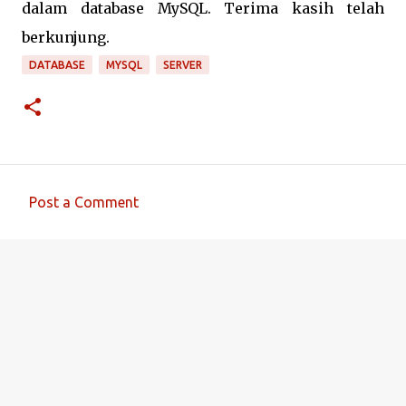
dalam database MySQL. Terima kasih telah
berkunjung.
DATABASE
MYSQL
SERVER
Post a Comment
C
o
m
m
e
n
t
s