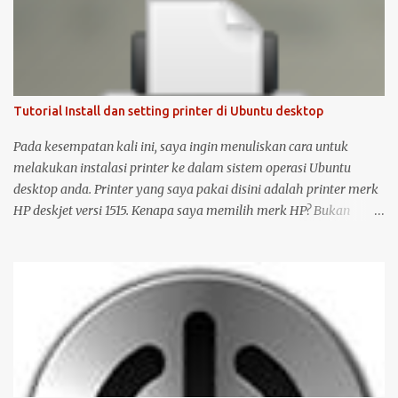
Tutorial Install dan setting printer di Ubuntu desktop
Pada kesempatan kali ini, saya ingin menuliskan cara untuk
melakukan instalasi printer ke dalam sistem operasi Ubuntu
desktop anda. Printer yang saya pakai disini adalah printer merk
HP deskjet versi 1515. Kenapa saya memilih merk HP? Bukan
karena promosi ya :-P, tetapi karena merk ini sudah terkenal
mendukung dan menyediakan drivernya untuk sistem operasi
open source seperti Ubuntu . Langsung saja saya mulai langkah-
langkah untuk instalasi printer HP 1515 di Ubuntu desktop . Cara
ini bisa juga digunakan untuk merk printer lainnya, hanya saja
saya tidak bisa menjamin ketersediaan driver untuk sistem
operasi Linux ( Ubuntu ). Oh iya, saran saya, saat melakukan
instalasi dan setting printer, lebih baik komputer Ubuntu anda