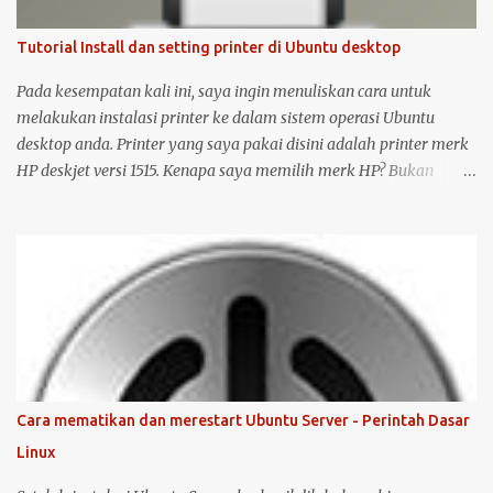
Tutorial Install dan setting printer di Ubuntu desktop
Pada kesempatan kali ini, saya ingin menuliskan cara untuk
melakukan instalasi printer ke dalam sistem operasi Ubuntu
desktop anda. Printer yang saya pakai disini adalah printer merk
HP deskjet versi 1515. Kenapa saya memilih merk HP? Bukan
karena promosi ya :-P, tetapi karena merk ini sudah terkenal
mendukung dan menyediakan drivernya untuk sistem operasi
open source seperti Ubuntu . Langsung saja saya mulai langkah-
langkah untuk instalasi printer HP 1515 di Ubuntu desktop . Cara
ini bisa juga digunakan untuk merk printer lainnya, hanya saja
saya tidak bisa menjamin ketersediaan driver untuk sistem
operasi Linux ( Ubuntu ). Oh iya, saran saya, saat melakukan
instalasi dan setting printer, lebih baik komputer Ubuntu anda
terkoneksi dengan internet, berikut langkah-langkahnya: Colokin
Cara mematikan dan merestart Ubuntu Server - Perintah Dasar
printer HP Deskjet/Inkjet 1515 ke komputer dalam kondisi hidup
Linux
keduanya. Kemudian klik logo unity di pojok kiri atas, kemudian
ketik printer, untuk masuk ke menu setting pr...