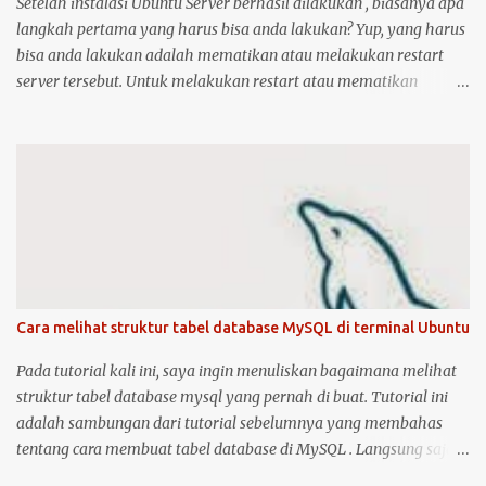
Setelah instalasi Ubuntu Server berhasil dilakukan , biasanya apa
langkah pertama yang harus bisa anda lakukan? Yup, yang harus
bisa anda lakukan adalah mematikan atau melakukan restart
server tersebut. Untuk melakukan restart atau mematikan
Ubuntu Server, anda harus masuk sebagai user root atau user
biasa yang memiliki hak akses administrator. Kenapa? karena
perintah yang akan anda jalankan memerlukan hak akses
tersebut. Ketika anda menggunakan Ubuntu Desktop, anda dapat
menggunakan mouse untuk melakukan restart atau shutdown
melalui antarmuka yang telah disediakan. Lalu bagaimana jika
anda menggunakan Ubuntu Server? yang notabene anda tidak
dapat menggunakan antarmuka karena hanya disediakan
console atau terminal. Ada beberapa cara untuk mematikan,
Cara melihat struktur tabel database MySQL di terminal Ubuntu
begitu juga ada dua cara untuk menjalankan perintah restart di
Ubuntu Server. Berikut cara untuk melakukan restart dan
Pada tutorial kali ini, saya ingin menuliskan bagaimana melihat
shutdown dengan kedua metode tersebut: 1. Untuk melakukan
struktur tabel database mysql yang pernah di buat. Tutorial ini
restart sistem operasi Ubuntu Server, anda bis...
adalah sambungan dari tutorial sebelumnya yang membahas
tentang cara membuat tabel database di MySQL . Langsung saja,
anda bisa masuk ke dalam server MySQL dengan perintah: sudo