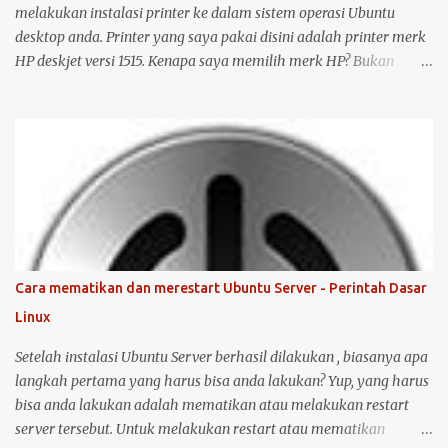
melakukan instalasi printer ke dalam sistem operasi Ubuntu
desktop anda. Printer yang saya pakai disini adalah printer merk
HP deskjet versi 1515. Kenapa saya memilih merk HP? Bukan
karena promosi ya :-P, tetapi karena merk ini sudah terkenal
mendukung dan menyediakan drivernya untuk sistem operasi
open source seperti Ubuntu . Langsung saja saya mulai langkah-
langkah untuk instalasi printer HP 1515 di Ubuntu desktop . Cara
ini bisa juga digunakan untuk merk printer lainnya, hanya saja
saya tidak bisa menjamin ketersediaan driver untuk sistem
operasi Linux ( Ubuntu ). Oh iya, saran saya, saat melakukan
instalasi dan setting printer, lebih baik komputer Ubuntu anda
terkoneksi dengan internet, berikut langkah-langkahnya: Colokin
Cara mematikan dan merestart Ubuntu Server - Perintah Dasar
printer HP Deskjet/Inkjet 1515 ke komputer dalam kondisi hidup
Linux
keduanya. Kemudian klik logo unity di pojok kiri atas, kemudian
ketik printer, untuk masuk ke menu setting pr...
Setelah instalasi Ubuntu Server berhasil dilakukan , biasanya apa
langkah pertama yang harus bisa anda lakukan? Yup, yang harus
bisa anda lakukan adalah mematikan atau melakukan restart
server tersebut. Untuk melakukan restart atau mematikan