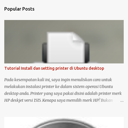
Popular Posts
Tutorial Install dan setting printer di Ubuntu desktop
Pada kesempatan kali ini, saya ingin menuliskan cara untuk
melakukan instalasi printer ke dalam sistem operasi Ubuntu
desktop anda. Printer yang saya pakai disini adalah printer merk
HP deskjet versi 1515. Kenapa saya memilih merk HP? Bukan
karena promosi ya :-P, tetapi karena merk ini sudah terkenal
mendukung dan menyediakan drivernya untuk sistem operasi
open source seperti Ubuntu . Langsung saja saya mulai langkah-
langkah untuk instalasi printer HP 1515 di Ubuntu desktop . Cara