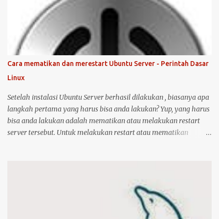
ini bisa juga digunakan untuk merk printer lainnya, hanya saja
saya tidak bisa menjamin ketersediaan driver untuk sistem
operasi Linux ( Ubuntu ). Oh iya, saran saya, saat melakukan
instalasi dan setting printer, lebih baik komputer Ubuntu anda
terkoneksi dengan internet, berikut langkah-langkahnya: Colokin
Cara mematikan dan merestart Ubuntu Server - Perintah Dasar
printer HP Deskjet/Inkjet 1515 ke komputer dalam kondisi hidup
Linux
keduanya. Kemudian klik logo unity di pojok kiri atas, kemudian
ketik printer, untuk masuk ke menu setting pr...
Setelah instalasi Ubuntu Server berhasil dilakukan , biasanya apa
langkah pertama yang harus bisa anda lakukan? Yup, yang harus
bisa anda lakukan adalah mematikan atau melakukan restart
server tersebut. Untuk melakukan restart atau mematikan
Ubuntu Server, anda harus masuk sebagai user root atau user
biasa yang memiliki hak akses administrator. Kenapa? karena
perintah yang akan anda jalankan memerlukan hak akses
tersebut. Ketika anda menggunakan Ubuntu Desktop, anda dapat
menggunakan mouse untuk melakukan restart atau shutdown
melalui antarmuka yang telah disediakan. Lalu bagaimana jika
anda menggunakan Ubuntu Server? yang notabene anda tidak