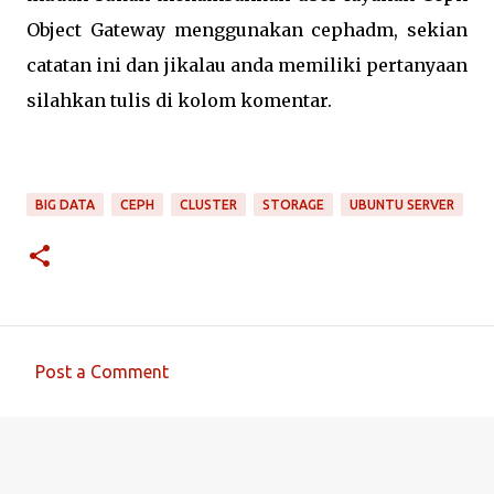
Object Gateway menggunakan cephadm, sekian
catatan ini dan jikalau anda memiliki pertanyaan
silahkan tulis di kolom komentar.
BIG DATA
CEPH
CLUSTER
STORAGE
UBUNTU SERVER
Post a Comment
C
o
m
m