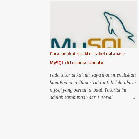
kondisi hidup keduanya. Kemudian klik
mematikan Ubuntu Server, anda harus
logo unity di pojok kiri atas, kemudian ketik
masuk sebagai user root atau user biasa
printer, untuk masuk ke menu setting pr...
yang memiliki hak akses administrator.
Kenapa? karena perintah yang akan anda
jalankan memerlukan hak akses tersebut.
Ketika anda menggunakan Ubuntu Desktop,
anda dapat menggunakan mouse untuk
Cara melihat struktur tabel database
melakukan restart atau shutdown melalui
MySQL di terminal Ubuntu
antarmuka yang telah disediakan. Lalu
bagaimana jika anda menggunakan Ubuntu
Pada tutorial kali ini, saya ingin menuliskan
Server? yang notabene anda tidak dapat
bagaimana melihat struktur tabel database
menggunakan antarmuka karena hanya
mysql yang pernah di buat. Tutorial ini
disediakan console atau terminal. Ada
adalah sambungan dari tutorial
beberapa cara untuk mematikan, begitu
sebelumnya yang membahas tentang cara
juga ada dua cara untuk menjalankan
membuat tabel database di MySQL .
perintah restart di Ubuntu Server. Berikut
Langsung saja, anda bisa masuk ke dalam
cara untuk melakukan restart dan
server MySQL dengan perintah: sudo mysql
shutdown dengan kedua metode tersebut: 1.
-u root -p kemudian setelah berhasil masuk