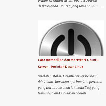
printer ke dalam sistem operasi Ubuntu
desktop anda. Printer yang saya pakai disini
adalah printer merk HP deskjet versi 1515.
Kenapa saya memilih merk HP? Bukan
karena promosi ya :-P, tetapi karena merk
ini sudah terkenal mendukung dan
menyediakan drivernya untuk sistem
operasi open source seperti Ubuntu .
Langsung saja saya mulai langkah-langkah
untuk instalasi printer HP 1515 di Ubuntu
desktop . Cara ini bisa juga digunakan untuk
Cara mematikan dan merestart Ubuntu
merk printer lainnya, hanya saja saya tidak
Server - Perintah Dasar Linux
bisa menjamin ketersediaan driver untuk
sistem operasi Linux ( Ubuntu ). Oh iya,
Setelah instalasi Ubuntu Server berhasil
saran saya, saat melakukan instalasi dan
dilakukan , biasanya apa langkah pertama
setting printer, lebih baik komputer Ubuntu
yang harus bisa anda lakukan? Yup, yang
anda terkoneksi dengan internet, berikut
harus bisa anda lakukan adalah
langkah-langkahnya: Colokin printer HP
mematikan atau melakukan restart server
Deskjet/Inkjet 1515 ke komputer dalam
tersebut. Untuk melakukan restart atau