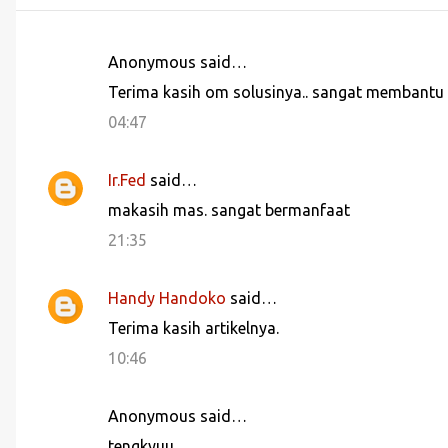
Anonymous said…
C
Terima kasih om solusinya.. sangat membantu
o
04:47
m
m
Ir.Fed
said…
e
makasih mas. sangat bermanfaat
n
21:35
t
s
Handy Handoko
said…
Terima kasih artikelnya.
10:46
Anonymous said…
tengkyuu