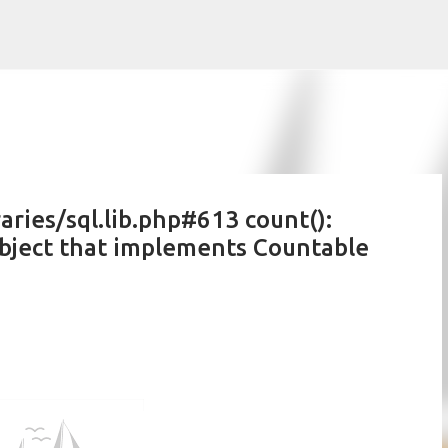
Skip to main content
aries/sql.lib.php#613 count():
object that implements Countable