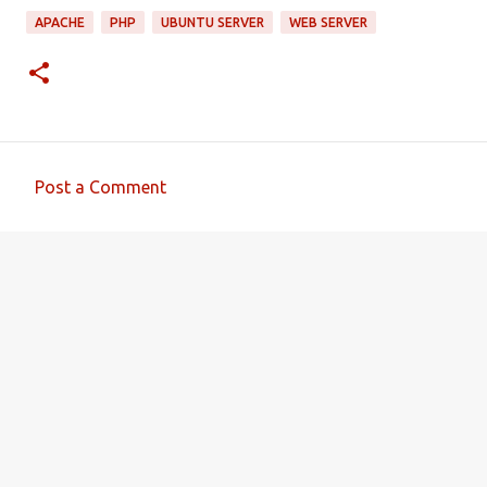
APACHE
PHP
UBUNTU SERVER
WEB SERVER
Post a Comment
C
o
m
m
e
n
t
s