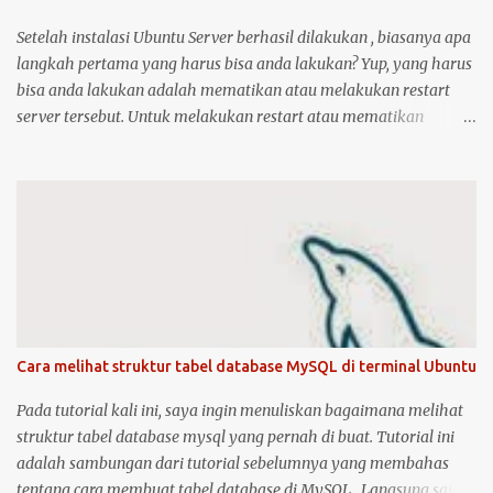
keduanya. Kemudian klik logo unity di pojok kiri atas, kemudian
ketik printer, untuk masuk ke menu setting pr...
Setelah instalasi Ubuntu Server berhasil dilakukan , biasanya apa
langkah pertama yang harus bisa anda lakukan? Yup, yang harus
bisa anda lakukan adalah mematikan atau melakukan restart
server tersebut. Untuk melakukan restart atau mematikan
Ubuntu Server, anda harus masuk sebagai user root atau user
biasa yang memiliki hak akses administrator. Kenapa? karena
perintah yang akan anda jalankan memerlukan hak akses
tersebut. Ketika anda menggunakan Ubuntu Desktop, anda dapat
menggunakan mouse untuk melakukan restart atau shutdown
melalui antarmuka yang telah disediakan. Lalu bagaimana jika
anda menggunakan Ubuntu Server? yang notabene anda tidak
dapat menggunakan antarmuka karena hanya disediakan
console atau terminal. Ada beberapa cara untuk mematikan,
Cara melihat struktur tabel database MySQL di terminal Ubuntu
begitu juga ada dua cara untuk menjalankan perintah restart di
Ubuntu Server. Berikut cara untuk melakukan restart dan
Pada tutorial kali ini, saya ingin menuliskan bagaimana melihat
shutdown dengan kedua metode tersebut: 1. Untuk melakukan
struktur tabel database mysql yang pernah di buat. Tutorial ini
restart sistem operasi Ubuntu Server, anda bis...
adalah sambungan dari tutorial sebelumnya yang membahas
tentang cara membuat tabel database di MySQL . Langsung saja,