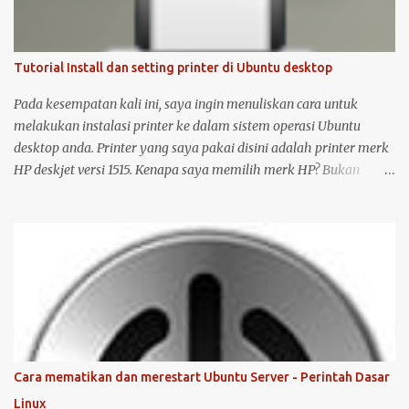
Tutorial Install dan setting printer di Ubuntu desktop
Pada kesempatan kali ini, saya ingin menuliskan cara untuk
melakukan instalasi printer ke dalam sistem operasi Ubuntu
desktop anda. Printer yang saya pakai disini adalah printer merk
HP deskjet versi 1515. Kenapa saya memilih merk HP? Bukan
karena promosi ya :-P, tetapi karena merk ini sudah terkenal
mendukung dan menyediakan drivernya untuk sistem operasi
open source seperti Ubuntu . Langsung saja saya mulai langkah-
langkah untuk instalasi printer HP 1515 di Ubuntu desktop . Cara
ini bisa juga digunakan untuk merk printer lainnya, hanya saja
saya tidak bisa menjamin ketersediaan driver untuk sistem
operasi Linux ( Ubuntu ). Oh iya, saran saya, saat melakukan
instalasi dan setting printer, lebih baik komputer Ubuntu anda
terkoneksi dengan internet, berikut langkah-langkahnya: Colokin
Cara mematikan dan merestart Ubuntu Server - Perintah Dasar
printer HP Deskjet/Inkjet 1515 ke komputer dalam kondisi hidup
Linux