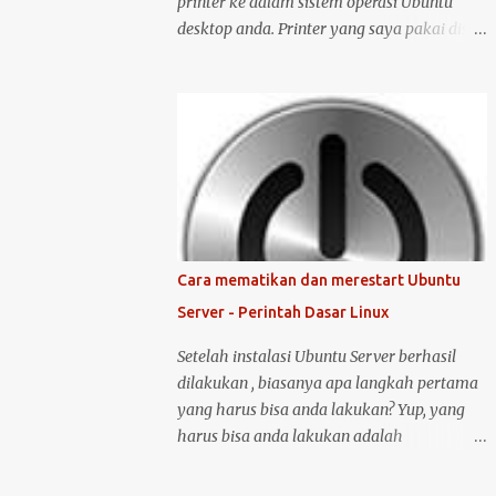
printer ke dalam sistem operasi Ubuntu
desktop anda. Printer yang saya pakai disini
adalah printer merk HP deskjet versi 1515.
Kenapa saya memilih merk HP? Bukan
karena promosi ya :-P, tetapi karena merk
ini sudah terkenal mendukung dan
menyediakan drivernya untuk sistem
operasi open source seperti Ubuntu .
Langsung saja saya mulai langkah-langkah
untuk instalasi printer HP 1515 di Ubuntu
desktop . Cara ini bisa juga digunakan untuk
Cara mematikan dan merestart Ubuntu
merk printer lainnya, hanya saja saya tidak
Server - Perintah Dasar Linux
bisa menjamin ketersediaan driver untuk
sistem operasi Linux ( Ubuntu ). Oh iya,
Setelah instalasi Ubuntu Server berhasil
saran saya, saat melakukan instalasi dan
dilakukan , biasanya apa langkah pertama
setting printer, lebih baik komputer Ubuntu
yang harus bisa anda lakukan? Yup, yang
anda terkoneksi dengan internet, berikut
harus bisa anda lakukan adalah
langkah-langkahnya: Colokin printer HP
mematikan atau melakukan restart server
Deskjet/Inkjet 1515 ke komputer dalam
tersebut. Untuk melakukan restart atau