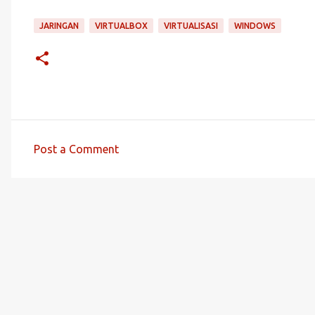
JARINGAN
VIRTUALBOX
VIRTUALISASI
WINDOWS
Post a Comment
C
o
m
m
e
n
t
s