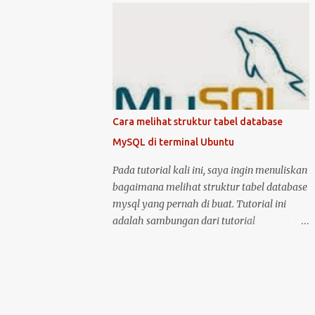
kondisi hidup keduanya. Kemudian klik
mematikan Ubuntu Server, anda harus
logo unity di pojok kiri atas, kemudian ketik
masuk sebagai user root atau user biasa
printer, untuk masuk ke menu setting pr...
yang memiliki hak akses administrator.
Kenapa? karena perintah yang akan anda
jalankan memerlukan hak akses tersebut.
Ketika anda menggunakan Ubuntu Desktop,
anda dapat menggunakan mouse untuk
Cara melihat struktur tabel database
melakukan restart atau shutdown melalui
MySQL di terminal Ubuntu
antarmuka yang telah disediakan. Lalu
bagaimana jika anda menggunakan Ubuntu
Pada tutorial kali ini, saya ingin menuliskan
Server? yang notabene anda tidak dapat
bagaimana melihat struktur tabel database
menggunakan antarmuka karena hanya
mysql yang pernah di buat. Tutorial ini
disediakan console atau terminal. Ada
adalah sambungan dari tutorial
beberapa cara untuk mematikan, begitu
sebelumnya yang membahas tentang cara
juga ada dua cara untuk menjalankan
membuat tabel database di MySQL .
perintah restart di Ubuntu Server. Berikut
Langsung saja, anda bisa masuk ke dalam
cara untuk melakukan restart dan
server MySQL dengan perintah: sudo mysql
shutdown dengan kedua metode tersebut: 1.
-u root -p kemudian setelah berhasil masuk