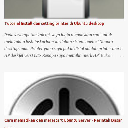
Tutorial Install dan setting printer di Ubuntu desktop
Pada kesempatan kali ini, saya ingin menuliskan cara untuk
melakukan instalasi printer ke dalam sistem operasi Ubuntu
desktop anda. Printer yang saya pakai disini adalah printer merk
HP deskjet versi 1515. Kenapa saya memilih merk HP? Bukan
karena promosi ya :-P, tetapi karena merk ini sudah terkenal
mendukung dan menyediakan drivernya untuk sistem operasi
open source seperti Ubuntu . Langsung saja saya mulai langkah-
langkah untuk instalasi printer HP 1515 di Ubuntu desktop . Cara
ini bisa juga digunakan untuk merk printer lainnya, hanya saja
saya tidak bisa menjamin ketersediaan driver untuk sistem
operasi Linux ( Ubuntu ). Oh iya, saran saya, saat melakukan
instalasi dan setting printer, lebih baik komputer Ubuntu anda
terkoneksi dengan internet, berikut langkah-langkahnya: Colokin
Cara mematikan dan merestart Ubuntu Server - Perintah Dasar
printer HP Deskjet/Inkjet 1515 ke komputer dalam kondisi hidup