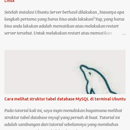
Linux
keduanya. Kemudian klik logo unity di pojok kiri atas, kemudian
ketik printer, untuk masuk ke menu setting pr...
Setelah instalasi Ubuntu Server berhasil dilakukan , biasanya apa
langkah pertama yang harus bisa anda lakukan? Yup, yang harus
bisa anda lakukan adalah mematikan atau melakukan restart
server tersebut. Untuk melakukan restart atau mematikan
Ubuntu Server, anda harus masuk sebagai user root atau user
biasa yang memiliki hak akses administrator. Kenapa? karena
perintah yang akan anda jalankan memerlukan hak akses
tersebut. Ketika anda menggunakan Ubuntu Desktop, anda dapat
menggunakan mouse untuk melakukan restart atau shutdown
melalui antarmuka yang telah disediakan. Lalu bagaimana jika
anda menggunakan Ubuntu Server? yang notabene anda tidak
dapat menggunakan antarmuka karena hanya disediakan
console atau terminal. Ada beberapa cara untuk mematikan,
Cara melihat struktur tabel database MySQL di terminal Ubuntu
begitu juga ada dua cara untuk menjalankan perintah restart di
Ubuntu Server. Berikut cara untuk melakukan restart dan
Pada tutorial kali ini, saya ingin menuliskan bagaimana melihat
shutdown dengan kedua metode tersebut: 1. Untuk melakukan
struktur tabel database mysql yang pernah di buat. Tutorial ini
restart sistem operasi Ubuntu Server, anda bis...
adalah sambungan dari tutorial sebelumnya yang membahas