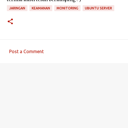
JARINGAN
KEAMANAN
MONITORING
UBUNTU SERVER
Post a Comment
C
o
m
m
e
n
t
s