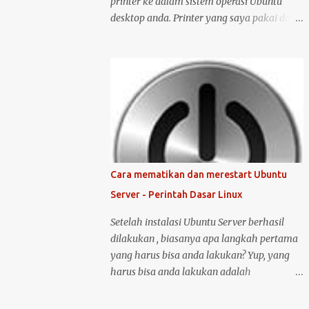
printer ke dalam sistem operasi Ubuntu
desktop anda. Printer yang saya pakai disini
adalah printer merk HP deskjet versi 1515.
Kenapa saya memilih merk HP? Bukan
karena promosi ya :-P, tetapi karena merk
ini sudah terkenal mendukung dan
menyediakan drivernya untuk sistem
operasi open source seperti Ubuntu .
Langsung saja saya mulai langkah-langkah
untuk instalasi printer HP 1515 di Ubuntu
desktop . Cara ini bisa juga digunakan untuk
Cara mematikan dan merestart Ubuntu
merk printer lainnya, hanya saja saya tidak
Server - Perintah Dasar Linux
bisa menjamin ketersediaan driver untuk
sistem operasi Linux ( Ubuntu ). Oh iya,
Setelah instalasi Ubuntu Server berhasil
saran saya, saat melakukan instalasi dan
dilakukan , biasanya apa langkah pertama
setting printer, lebih baik komputer Ubuntu
yang harus bisa anda lakukan? Yup, yang
anda terkoneksi dengan internet, berikut
harus bisa anda lakukan adalah
langkah-langkahnya: Colokin printer HP
mematikan atau melakukan restart server
Deskjet/Inkjet 1515 ke komputer dalam
tersebut. Untuk melakukan restart atau