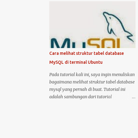
kondisi hidup keduanya. Kemudian klik
mematikan Ubuntu Server, anda harus
logo unity di pojok kiri atas, kemudian ketik
masuk sebagai user root atau user biasa
printer, untuk masuk ke menu setting pr...
yang memiliki hak akses administrator.
Kenapa? karena perintah yang akan anda
jalankan memerlukan hak akses tersebut.
Ketika anda menggunakan Ubuntu Desktop,
anda dapat menggunakan mouse untuk
Cara melihat struktur tabel database
melakukan restart atau shutdown melalui
MySQL di terminal Ubuntu
antarmuka yang telah disediakan. Lalu
bagaimana jika anda menggunakan Ubuntu
Pada tutorial kali ini, saya ingin menuliskan
Server? yang notabene anda tidak dapat
bagaimana melihat struktur tabel database
menggunakan antarmuka karena hanya
mysql yang pernah di buat. Tutorial ini
disediakan console atau terminal. Ada
adalah sambungan dari tutorial
beberapa cara untuk mematikan, begitu
sebelumnya yang membahas tentang cara
juga ada dua cara untuk menjalankan
membuat tabel database di MySQL .
perintah restart di Ubuntu Server. Berikut
Langsung saja, anda bisa masuk ke dalam
cara untuk melakukan restart dan
server MySQL dengan perintah: sudo mysql
shutdown dengan kedua metode tersebut: 1.
-u root -p kemudian setelah berhasil masuk