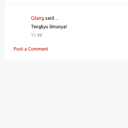
Gilang
said…
C
Tengkyu ilmunya!
o
11:49
m
m
Post a Comment
e
n
t
s