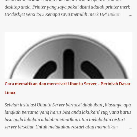
desktop anda. Printer yang saya pakai disini adalah printer merk
HP deskjet versi 1515. Kenapa saya memilih merk HP? Bukan
karena promosi ya :-P, tetapi karena merk ini sudah terkenal
mendukung dan menyediakan drivernya untuk sistem operasi
open source seperti Ubuntu . Langsung saja saya mulai langkah-
langkah untuk instalasi printer HP 1515 di Ubuntu desktop . Cara
ini bisa juga digunakan untuk merk printer lainnya, hanya saja
saya tidak bisa menjamin ketersediaan driver untuk sistem
operasi Linux ( Ubuntu ). Oh iya, saran saya, saat melakukan
instalasi dan setting printer, lebih baik komputer Ubuntu anda
terkoneksi dengan internet, berikut langkah-langkahnya: Colokin
Cara mematikan dan merestart Ubuntu Server - Perintah Dasar
printer HP Deskjet/Inkjet 1515 ke komputer dalam kondisi hidup
Linux
keduanya. Kemudian klik logo unity di pojok kiri atas, kemudian
ketik printer, untuk masuk ke menu setting pr...
Setelah instalasi Ubuntu Server berhasil dilakukan , biasanya apa
langkah pertama yang harus bisa anda lakukan? Yup, yang harus
bisa anda lakukan adalah mematikan atau melakukan restart
server tersebut. Untuk melakukan restart atau mematikan
Ubuntu Server, anda harus masuk sebagai user root atau user