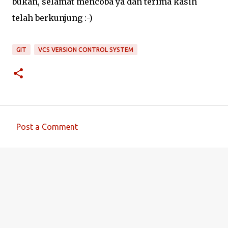
bukan, selamat mencoba ya dan terima kasih
telah berkunjung :-)
GIT
VCS VERSION CONTROL SYSTEM
Post a Comment
C
o
m
m
e
n
t