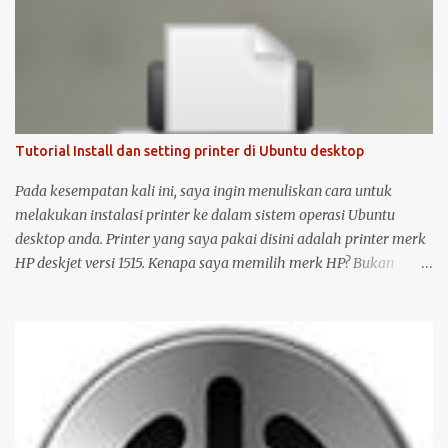
Tutorial Install dan setting printer di Ubuntu desktop
Pada kesempatan kali ini, saya ingin menuliskan cara untuk
melakukan instalasi printer ke dalam sistem operasi Ubuntu
desktop anda. Printer yang saya pakai disini adalah printer merk
HP deskjet versi 1515. Kenapa saya memilih merk HP? Bukan
karena promosi ya :-P, tetapi karena merk ini sudah terkenal
mendukung dan menyediakan drivernya untuk sistem operasi
open source seperti Ubuntu . Langsung saja saya mulai langkah-
langkah untuk instalasi printer HP 1515 di Ubuntu desktop . Cara
ini bisa juga digunakan untuk merk printer lainnya, hanya saja
saya tidak bisa menjamin ketersediaan driver untuk sistem
operasi Linux ( Ubuntu ). Oh iya, saran saya, saat melakukan