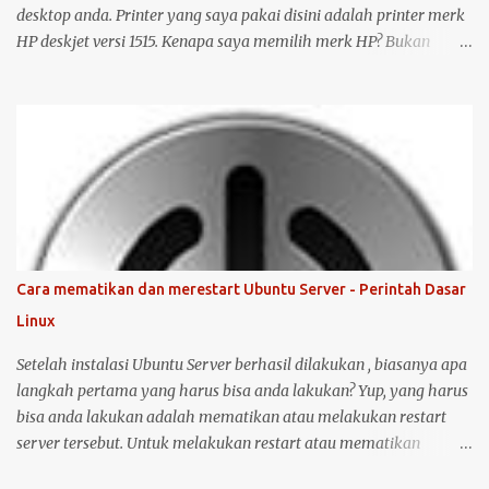
desktop anda. Printer yang saya pakai disini adalah printer merk
HP deskjet versi 1515. Kenapa saya memilih merk HP? Bukan
karena promosi ya :-P, tetapi karena merk ini sudah terkenal
mendukung dan menyediakan drivernya untuk sistem operasi
open source seperti Ubuntu . Langsung saja saya mulai langkah-
langkah untuk instalasi printer HP 1515 di Ubuntu desktop . Cara
ini bisa juga digunakan untuk merk printer lainnya, hanya saja
saya tidak bisa menjamin ketersediaan driver untuk sistem
operasi Linux ( Ubuntu ). Oh iya, saran saya, saat melakukan
instalasi dan setting printer, lebih baik komputer Ubuntu anda
terkoneksi dengan internet, berikut langkah-langkahnya: Colokin
Cara mematikan dan merestart Ubuntu Server - Perintah Dasar
printer HP Deskjet/Inkjet 1515 ke komputer dalam kondisi hidup
Linux
keduanya. Kemudian klik logo unity di pojok kiri atas, kemudian
ketik printer, untuk masuk ke menu setting pr...
Setelah instalasi Ubuntu Server berhasil dilakukan , biasanya apa
langkah pertama yang harus bisa anda lakukan? Yup, yang harus
bisa anda lakukan adalah mematikan atau melakukan restart
server tersebut. Untuk melakukan restart atau mematikan
Ubuntu Server, anda harus masuk sebagai user root atau user