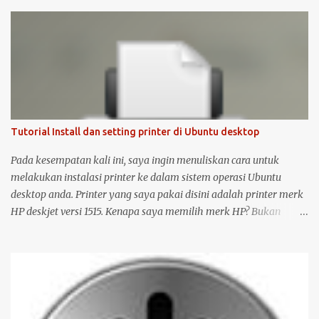
Tutorial Install dan setting printer di Ubuntu desktop
Pada kesempatan kali ini, saya ingin menuliskan cara untuk
melakukan instalasi printer ke dalam sistem operasi Ubuntu
desktop anda. Printer yang saya pakai disini adalah printer merk
HP deskjet versi 1515. Kenapa saya memilih merk HP? Bukan
karena promosi ya :-P, tetapi karena merk ini sudah terkenal
mendukung dan menyediakan drivernya untuk sistem operasi
open source seperti Ubuntu . Langsung saja saya mulai langkah-
langkah untuk instalasi printer HP 1515 di Ubuntu desktop . Cara
ini bisa juga digunakan untuk merk printer lainnya, hanya saja
saya tidak bisa menjamin ketersediaan driver untuk sistem