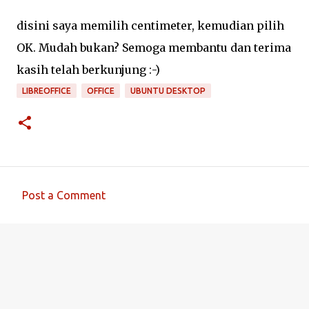
disini saya memilih centimeter, kemudian pilih
OK. Mudah bukan? Semoga membantu dan terima
kasih telah berkunjung :-)
LIBREOFFICE
OFFICE
UBUNTU DESKTOP
Post a Comment
C
o
m
m
e
n