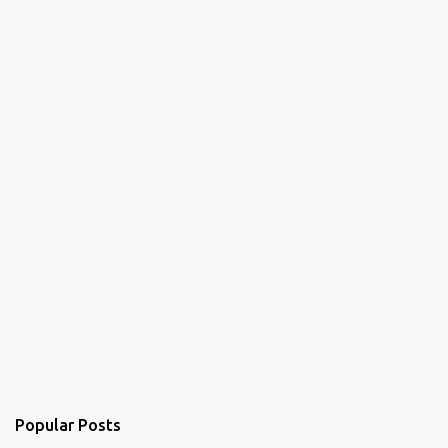
t
s
Popular Posts