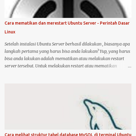
operasi Linux ( Ubuntu ). Oh iya, saran saya, saat melakukan
instalasi dan setting printer, lebih baik komputer Ubuntu anda
terkoneksi dengan internet, berikut langkah-langkahnya: Colokin
Cara mematikan dan merestart Ubuntu Server - Perintah Dasar
printer HP Deskjet/Inkjet 1515 ke komputer dalam kondisi hidup
Linux
keduanya. Kemudian klik logo unity di pojok kiri atas, kemudian
ketik printer, untuk masuk ke menu setting pr...
Setelah instalasi Ubuntu Server berhasil dilakukan , biasanya apa
langkah pertama yang harus bisa anda lakukan? Yup, yang harus
bisa anda lakukan adalah mematikan atau melakukan restart
server tersebut. Untuk melakukan restart atau mematikan
Ubuntu Server, anda harus masuk sebagai user root atau user
biasa yang memiliki hak akses administrator. Kenapa? karena
perintah yang akan anda jalankan memerlukan hak akses
tersebut. Ketika anda menggunakan Ubuntu Desktop, anda dapat
menggunakan mouse untuk melakukan restart atau shutdown
melalui antarmuka yang telah disediakan. Lalu bagaimana jika
anda menggunakan Ubuntu Server? yang notabene anda tidak
dapat menggunakan antarmuka karena hanya disediakan
console atau terminal. Ada beberapa cara untuk mematikan,
Cara melihat struktur tabel database MySQL di terminal Ubuntu