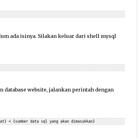
um ada isinya. Silakan keluar dari shell mysql
m database website, jalankan perintah dengan
uat} < {sumber data sql yang akan dimasukkan}