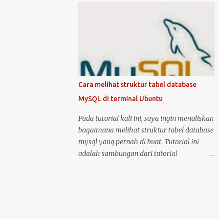
kondisi hidup keduanya. Kemudian klik
mematikan Ubuntu Server, anda harus
logo unity di pojok kiri atas, kemudian ketik
masuk sebagai user root atau user biasa
printer, untuk masuk ke menu setting pr...
yang memiliki hak akses administrator.
Kenapa? karena perintah yang akan anda
jalankan memerlukan hak akses tersebut.
Ketika anda menggunakan Ubuntu Desktop,
anda dapat menggunakan mouse untuk
Cara melihat struktur tabel database
melakukan restart atau shutdown melalui
MySQL di terminal Ubuntu
antarmuka yang telah disediakan. Lalu
bagaimana jika anda menggunakan Ubuntu
Pada tutorial kali ini, saya ingin menuliskan
Server? yang notabene anda tidak dapat
bagaimana melihat struktur tabel database
menggunakan antarmuka karena hanya
mysql yang pernah di buat. Tutorial ini
disediakan console atau terminal. Ada
adalah sambungan dari tutorial
beberapa cara untuk mematikan, begitu
sebelumnya yang membahas tentang cara
juga ada dua cara untuk menjalankan
membuat tabel database di MySQL .
perintah restart di Ubuntu Server. Berikut
Langsung saja, anda bisa masuk ke dalam
cara untuk melakukan restart dan
server MySQL dengan perintah: sudo mysql
shutdown dengan kedua metode tersebut: 1.
-u root -p kemudian setelah berhasil masuk