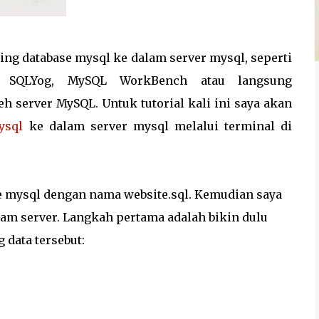
ng database mysql ke dalam server mysql, seperti
s SQLYog, MySQL WorkBench atau langsung
h server MySQL. Untuk tutorial kali ini saya akan
ysql
ke dalam server mysql melalui terminal di
se mysql dengan nama website.sql. Kemudian saya
lam server. Langkah pertama adalah bikin dulu
data tersebut: