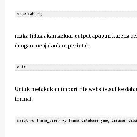
 show tables;
maka tidak akan keluar output apapun karena bel
dengan menjalankan perintah:
 quit
Untuk melakukan import file website.sql ke dala
format:
 mysql -u {nama_user} -p {nama database yang barusan dib