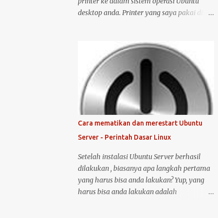
printer ke dalam sistem operasi Ubuntu
desktop anda. Printer yang saya pakai disini
adalah printer merk HP deskjet versi 1515.
Kenapa saya memilih merk HP? Bukan
karena promosi ya :-P, tetapi karena merk
ini sudah terkenal mendukung dan
menyediakan drivernya untuk sistem
operasi open source seperti Ubuntu .
Langsung saja saya mulai langkah-langkah
untuk instalasi printer HP 1515 di Ubuntu
desktop . Cara ini bisa juga digunakan untuk
Cara mematikan dan merestart Ubuntu
merk printer lainnya, hanya saja saya tidak
Server - Perintah Dasar Linux
bisa menjamin ketersediaan driver untuk
sistem operasi Linux ( Ubuntu ). Oh iya,
Setelah instalasi Ubuntu Server berhasil
saran saya, saat melakukan instalasi dan
dilakukan , biasanya apa langkah pertama
setting printer, lebih baik komputer Ubuntu
yang harus bisa anda lakukan? Yup, yang
anda terkoneksi dengan internet, berikut
harus bisa anda lakukan adalah
langkah-langkahnya: Colokin printer HP
mematikan atau melakukan restart server
Deskjet/Inkjet 1515 ke komputer dalam
tersebut. Untuk melakukan restart atau