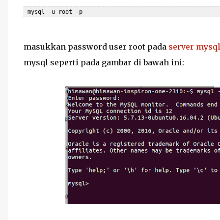
 mysql -u root -p
masukkan password user root pada
server mysq
mysql seperti pada gambar di bawah ini: