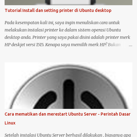
Tutorial Install dan setting printer di Ubuntu desktop
Pada kesempatan kali ini, saya ingin menuliskan cara untuk
melakukan instalasi printer ke dalam sistem operasi Ubuntu
desktop anda. Printer yang saya pakai disini adalah printer merk
HP deskjet versi 1515. Kenapa saya memilih merk HP? Bukan
karena promosi ya :-P, tetapi karena merk ini sudah terkenal
mendukung dan menyediakan drivernya untuk sistem operasi
open source seperti Ubuntu . Langsung saja saya mulai langkah-
langkah untuk instalasi printer HP 1515 di Ubuntu desktop . Cara
ini bisa juga digunakan untuk merk printer lainnya, hanya saja
saya tidak bisa menjamin ketersediaan driver untuk sistem
operasi Linux ( Ubuntu ). Oh iya, saran saya, saat melakukan
instalasi dan setting printer, lebih baik komputer Ubuntu anda
terkoneksi dengan internet, berikut langkah-langkahnya: Colokin
Cara mematikan dan merestart Ubuntu Server - Perintah Dasar
printer HP Deskjet/Inkjet 1515 ke komputer dalam kondisi hidup
Linux
keduanya. Kemudian klik logo unity di pojok kiri atas, kemudian
ketik printer, untuk masuk ke menu setting pr...
Setelah instalasi Ubuntu Server berhasil dilakukan , biasanya apa