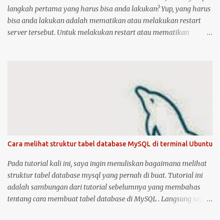
langkah pertama yang harus bisa anda lakukan? Yup, yang harus
bisa anda lakukan adalah mematikan atau melakukan restart
server tersebut. Untuk melakukan restart atau mematikan
Ubuntu Server, anda harus masuk sebagai user root atau user
biasa yang memiliki hak akses administrator. Kenapa? karena
perintah yang akan anda jalankan memerlukan hak akses
tersebut. Ketika anda menggunakan Ubuntu Desktop, anda dapat
menggunakan mouse untuk melakukan restart atau shutdown
melalui antarmuka yang telah disediakan. Lalu bagaimana jika
anda menggunakan Ubuntu Server? yang notabene anda tidak
dapat menggunakan antarmuka karena hanya disediakan
console atau terminal. Ada beberapa cara untuk mematikan,
Cara melihat struktur tabel database MySQL di terminal Ubuntu
begitu juga ada dua cara untuk menjalankan perintah restart di
Ubuntu Server. Berikut cara untuk melakukan restart dan
Pada tutorial kali ini, saya ingin menuliskan bagaimana melihat
shutdown dengan kedua metode tersebut: 1. Untuk melakukan
struktur tabel database mysql yang pernah di buat. Tutorial ini
restart sistem operasi Ubuntu Server, anda bis...
adalah sambungan dari tutorial sebelumnya yang membahas
tentang cara membuat tabel database di MySQL . Langsung saja,
anda bisa masuk ke dalam server MySQL dengan perintah: sudo