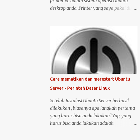
printer ke dalam sistem operasi Ubuntu
desktop anda. Printer yang saya pakai disini
adalah printer merk HP deskjet versi 1515.
Kenapa saya memilih merk HP? Bukan
karena promosi ya :-P, tetapi karena merk
ini sudah terkenal mendukung dan
menyediakan drivernya untuk sistem
operasi open source seperti Ubuntu .
Langsung saja saya mulai langkah-langkah
untuk instalasi printer HP 1515 di Ubuntu
desktop . Cara ini bisa juga digunakan untuk
Cara mematikan dan merestart Ubuntu
merk printer lainnya, hanya saja saya tidak
Server - Perintah Dasar Linux
bisa menjamin ketersediaan driver untuk
sistem operasi Linux ( Ubuntu ). Oh iya,
Setelah instalasi Ubuntu Server berhasil
saran saya, saat melakukan instalasi dan
dilakukan , biasanya apa langkah pertama
setting printer, lebih baik komputer Ubuntu
yang harus bisa anda lakukan? Yup, yang
anda terkoneksi dengan internet, berikut
harus bisa anda lakukan adalah
langkah-langkahnya: Colokin printer HP
mematikan atau melakukan restart server
Deskjet/Inkjet 1515 ke komputer dalam
tersebut. Untuk melakukan restart atau