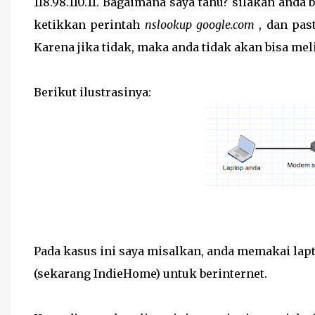
118.98.110.11. Bagaimana saya tahu? silakan and
ketikkan perintah
nslookup google.com
, dan pas
Karena jika tidak, maka anda tidak akan bisa meli
Berikut ilustrasinya:
Pada kasus ini saya misalkan, anda memakai la
(sekarang IndieHome) untuk berinternet.