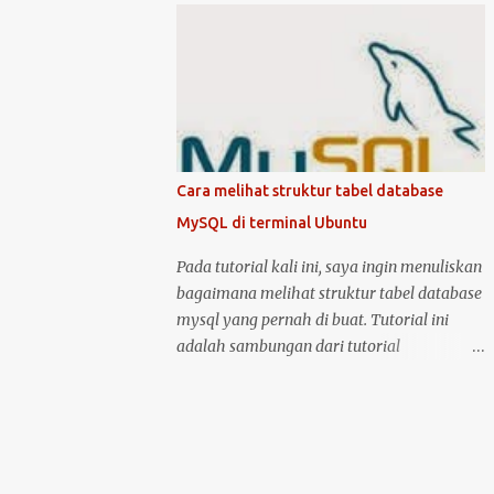
kondisi hidup keduanya. Kemudian klik
mematikan Ubuntu Server, anda harus
logo unity di pojok kiri atas, kemudian ketik
masuk sebagai user root atau user biasa
printer, untuk masuk ke menu setting pr...
yang memiliki hak akses administrator.
Kenapa? karena perintah yang akan anda
jalankan memerlukan hak akses tersebut.
Ketika anda menggunakan Ubuntu Desktop,
anda dapat menggunakan mouse untuk
Cara melihat struktur tabel database
melakukan restart atau shutdown melalui
MySQL di terminal Ubuntu
antarmuka yang telah disediakan. Lalu
bagaimana jika anda menggunakan Ubuntu
Pada tutorial kali ini, saya ingin menuliskan
Server? yang notabene anda tidak dapat
bagaimana melihat struktur tabel database
menggunakan antarmuka karena hanya
mysql yang pernah di buat. Tutorial ini
disediakan console atau terminal. Ada
adalah sambungan dari tutorial
beberapa cara untuk mematikan, begitu
sebelumnya yang membahas tentang cara
juga ada dua cara untuk menjalankan
membuat tabel database di MySQL .
perintah restart di Ubuntu Server. Berikut
Langsung saja, anda bisa masuk ke dalam
cara untuk melakukan restart dan
server MySQL dengan perintah: sudo mysql
shutdown dengan kedua metode tersebut: 1.
-u root -p kemudian setelah berhasil masuk