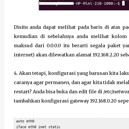
Disitu anda dapat melihat pada baris di atas p
kemudian di sebelahnya anda melihat kolo
maksud dari 0.0.0.0 itu berarti segala paket y
internet) akan dilewatkan alamat 192.168.2.20 se
4. Akan tetapi, konfigurasi yang barusan kita lak
caranya agar permanen, dan agar kita tidak mela
restart? Anda bisa buka dan edit file di /etc/netw
tambahkan konfigurasi gateway 192.168.0.20 seper
 auto eth0

 iface eth0 inet static
