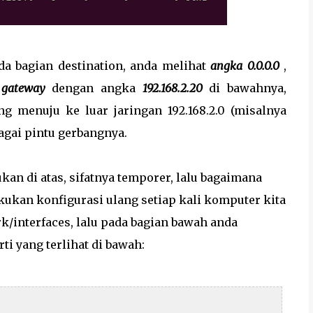
ada bagian destination, anda melihat
angka 0.0.0.0
,
m
gateway
dengan angka
192.168.2.20
di bawahnya,
ang menuju ke luar jaringan 192.168.2.0 (misalnya
bagai pintu gerbangnya.
ukan di atas, sifatnya temporer, lalu bagaimana
kukan konfigurasi ulang setiap kali komputer kita
ork/interfaces, lalu pada bagian bawah anda
ti yang terlihat di bawah: